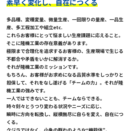
素早く変化し、自在につくる
多品種、変種変量、微量生産、一回限りの量産、一品生
産、多工程加工や組立etc.
これらお客様にとって悩ましい生産課題に応えること。
そこに隆機工業の存在意義があります。
極限まで合理化を追求するお客様の、生産現場で生じる
不都合や矛盾をいかに解消するか。
それが隆機工業のミッションです。
もちろん、お客様がお求めになる品質水準をしっかりと
担保して、
それをなし遂げる「チームの力」。それが隆
機工業の強みです。
一人ではできないことも、チームならできる。
時々刻々とうつり変わる状況やニーズに応じ、
瞬時に方向を転換し、縦横無尽に自らを変え、自在につ
くる。
クジラではなく、小魚の群れのような“機能体”。